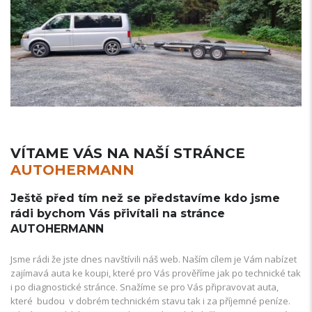
VÍTAME VÁS NA NAŠÍ STRÁNCE
AUTOHERMANN
Ještě před tím než se představíme kdo jsme
rádi bychom Vás přivítali na stránce
AUTOHERMANN
Jsme rádi že jste dnes navštívili náš web. Naším cílem je Vám nabízet
zajímavá auta ke koupi, které pro Vás prověříme jak po technické tak
i po diagnostické stránce. Snažíme se pro Vás připravovat auta,
které budou v dobrém technickém stavu tak i za příjemné peníze.