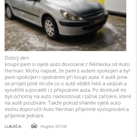
e.
Dobrý den
Au
u,
koupil jsem si ojeté auto dovozené z Německa od Auto
T
ě
Herman. Mohu napsat, že jsem s autem spokojen a byl
m
jsem spokojen i sjednáním při koupi auta. V autě jsme
p
se projeli poté mi vše co o autě věděli řekli a ukázali a
H
vysvětlili a poradili i z přepsáním auta. Po domluvě mi
p
byli ochotný na auto namontovat i tažné zařízení, které
d
na autě používám. Takže pokud sháníte ojeté auto
M
mohu doporučit Auto Herman příjemné vystupování a
příjemné jednání.
Peugeot 307SW
LUKÁŠ K.