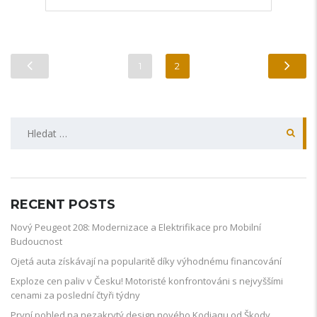
1
2
Vyhledávání
RECENT POSTS
Nový Peugeot 208: Modernizace a Elektrifikace pro Mobilní
Budoucnost
Ojetá auta získávají na popularitě díky výhodnému financování
Exploze cen paliv v Česku! Motoristé konfrontováni s nejvyššími
cenami za poslední čtyři týdny
První pohled na nezakrytý design nového Kodiaqu od Škody