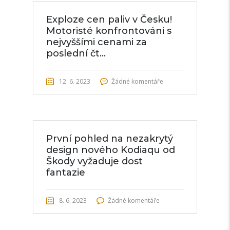
Exploze cen paliv v Česku!
Motoristé konfrontováni s
nejvyššími cenami za
poslední čt...
12. 6. 2023
Žádné komentáře
První pohled na nezakrytý
design nového Kodiaqu od
Škody vyžaduje dost
fantazie
8. 6. 2023
Žádné komentáře