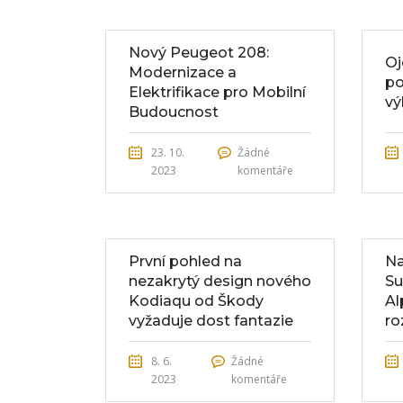
Nový Peugeot 208:
Oj
Modernizace a
po
Elektrifikace pro Mobilní
vý
Budoucnost
23. 10.
Žádné
2023
komentáře
První pohled na
Na
nezakrytý design nového
Su
Kodiaqu od Škody
Al
vyžaduje dost fantazie
ro
8. 6.
Žádné
2023
komentáře