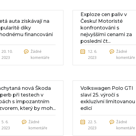
Exploze cen paliv v
etá auta získávají na
Česku! Motoristé
pularitě díky
konfrontováni s
hodnému financování
nejvyššími cenami za
poslední čt...
20. 10.
Žádné
12. 6.
Žádné
2023
komentáře
2023
komentáře
chytaná nová Škoda
Volkswagen Polo GTI
perb při testech v
slaví 25. výročí s
pách s impozantním
exkluzivní limitovanou
zvorem, který by moh...
edicí
5. 6.
Žádné
22. 5.
Žádné
2023
komentáře
2023
komentáře