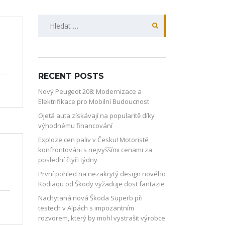
Vyhledávání
RECENT POSTS
Nový Peugeot 208: Modernizace a
Elektrifikace pro Mobilní Budoucnost
Ojetá auta získávají na popularitě díky
výhodnému financování
Exploze cen paliv v Česku! Motoristé
konfrontováni s nejvyššími cenami za
poslední čtyři týdny
První pohled na nezakrytý design nového
Kodiaqu od Škody vyžaduje dost fantazie
Nachytaná nová Škoda Superb při
testech v Alpách s impozantním
rozvorem, který by mohl vystrašit výrobce