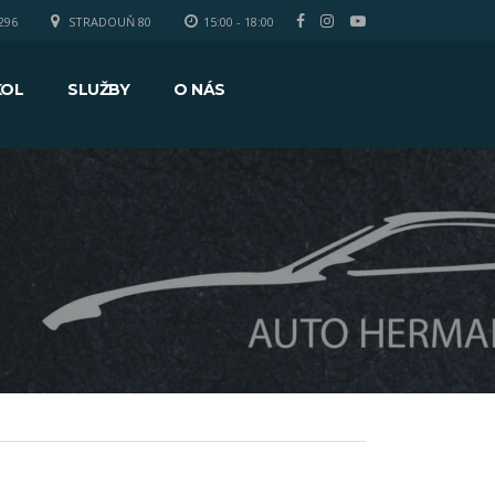
296
STRADOUŇ 80
15:00 - 18:00
KOL
SLUŽBY
O NÁS